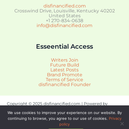
disfinancified.com
Crosswind Drive, Louisville, Kentucky 40202
United States
+1 270-834-0638
info@disfinancified.com
Esseential Access
Writers Join
Future Build
Latest Posts
Brand Promote
Terms of Service
disfinancified Founder
Copyright © 2025 disfinancified.com | Powered by
disfinancified.com
We use cookies to improve your experience on our website. By
Sitemap
continuing to browse, you agree to our use of cookies.
Privacy
Privacy Policy
policy