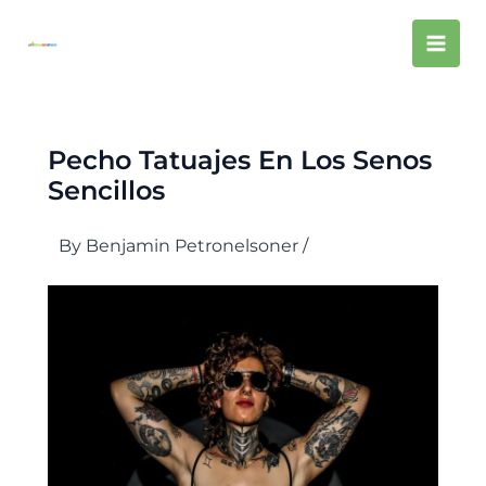
Skip
Mai
to
content
Men
Pecho Tatuajes En Los Senos
Sencillos
By
Benjamin Petronelsoner
/