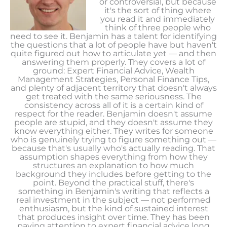
or controversial, but because
it's the sort of thing where
you read it and immediately
think of three people who
need to see it. Benjamin has a talent for identifying
the questions that a lot of people have but haven't
quite figured out how to articulate yet — and then
answering them properly. They covers a lot of
ground: Expert Financial Advice, Wealth
Management Strategies, Personal Finance Tips,
and plenty of adjacent territory that doesn't always
get treated with the same seriousness. The
consistency across all of it is a certain kind of
respect for the reader. Benjamin doesn't assume
people are stupid, and they doesn't assume they
know everything either. They writes for someone
who is genuinely trying to figure something out —
because that's usually who's actually reading. That
assumption shapes everything from how they
structures an explanation to how much
background they includes before getting to the
point. Beyond the practical stuff, there's
something in Benjamin's writing that reflects a
real investment in the subject — not performed
enthusiasm, but the kind of sustained interest
that produces insight over time. They has been
paying attention to expert financial advice long