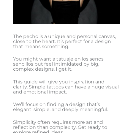
The pecho is a unique and personal canvas,
close to the heart. It’s perfect for a design
that means something.
You might want a tatuaje en los senos
sencillos but feel intimidated by big,
complex designs. I get it.
This guide will give you inspiration and
clarity. Simple tattoos can have a huge visual
and emotional impact.
We’ll focus on finding a design that’s
elegant, simple, and deeply meaningful.
Simplicity often requires more art and
reflection than complexity. Get ready to
explore refined ideas.